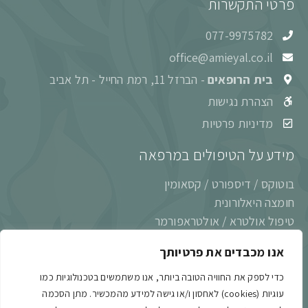
פרטי התקשרות
077-9975782
office@amieyal.co.il
בית הרופאים
- הברזל 11, רמת החייל - תל אביב
הצהרת נגישות
מדיניות פרטיות
מידע על הטיפולים במרפאה
בוטוקס / דיספורט / קסאומין
חומצה היאלורונית
טיפול אולטרא / אולטראפורמר
טיפול בלייזר ו־IPL במכשיר XEO (קסאו)
אנו מכבדים את פרטיותך
ליפודיפיין (LipoDefine)
מורפאוס 8 (Morpheus8)
כדי לספק את החוויה הטובה ביותר, אנו משתמשים בטכנולוגיות כמו
עוגיות (cookies) לאחסון ו/או גישה למידע מהמכשיר. מתן הסכמה