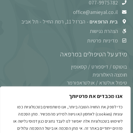
077-9975782
office@amieyal.co.il
בית הרופאים
- הברזל 11, רמת החייל - תל אביב
הצהרת נגישות
מדיניות פרטיות
מידע על הטיפולים במרפאה
בוטוקס / דיספורט / קסאומין
חומצה היאלורונית
טיפול אולטרא / אולטראפורמר
טיפול בלייזר ו־IPL במכשיר XEO (קסאו)
אנו מכבדים את פרטיותך
ליפודיפיין (LipoDefine)
מורפאוס 8 (Morpheus8)
כדי לספק את החוויה הטובה ביותר, אנו משתמשים בטכנולוגיות כמו
עוגיות (cookies) לאחסון ו/או גישה למידע מהמכשיר. מתן הסכמה
לשימוש בטכנולוגיות אלה יאפשר לנו לעבד נתונים כגון דפוסי גלישה או
מזהים ייחודיים באתר זה. אי מתן הסכמה או ביטול ההסכמה עלולים
Powered & Designed by Medical Online