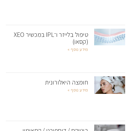
טיפול בלייזר ו־IPL במכשיר XEO
(קסאו)
מידע נוסף »
חומצה היאלורונית
מידע נוסף »
בוטוקס / דיספורט / קסאומין